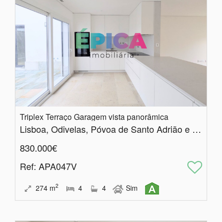
Triplex Terraço Garagem vista panorâmica
Lisboa, Odivelas, Póvoa de Santo Adrião e Olival Basto
830.000€
Ref
: APA047V
2
274
m
4
4
Sim