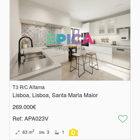
T3 R/C Alfama
Lisboa, Lisboa, Santa Maria Maior
269.000€
Ref
: APA023V
2
63
m
3
1