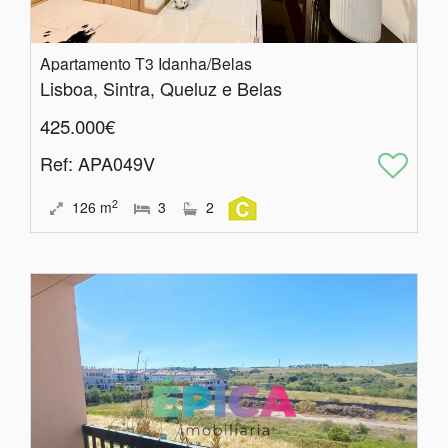
Apartamento T3 Idanha/Belas
Lisboa, Sintra, Queluz e Belas
425.000€
Ref
: APA049V
2
126
m
3
2