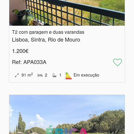
T2 com garagem e duas varandas
Lisboa, Sintra, Rio de Mouro
1.200€
Ref
: APA033A
2
91
m
2
1
Em execução