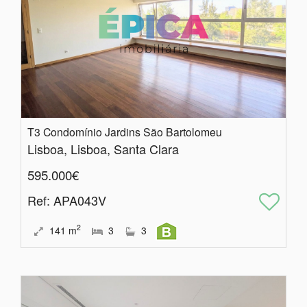
T3 Condomínio Jardins São Bartolomeu
Lisboa, Lisboa, Santa Clara
595.000€
Ref
: APA043V
2
141
m
3
3