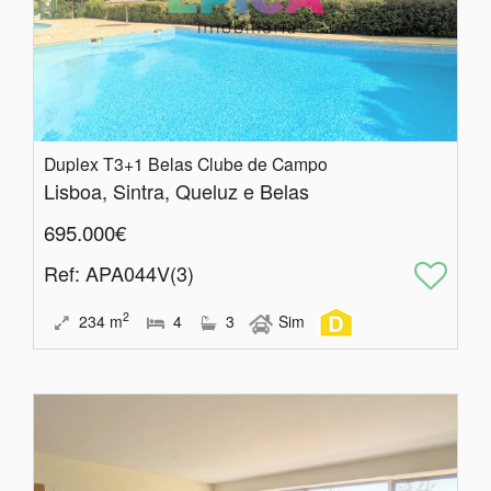
Duplex T3+1 Belas Clube de Campo
Lisboa, Sintra, Queluz e Belas
695.000€
Ref
: APA044V(3)
2
234
m
4
3
Sim