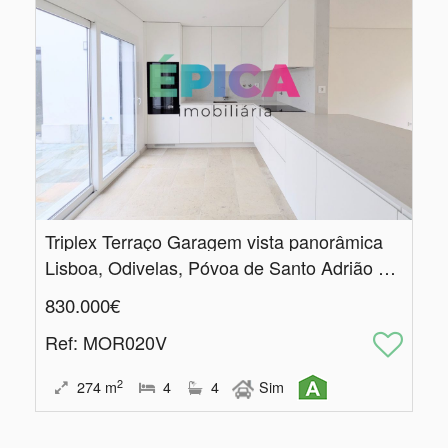
Triplex Terraço Garagem vista panorâmica
Lisboa, Odivelas, Póvoa de Santo Adrião e Olival Basto
830.000€
Ref
: MOR020V
2
274
m
4
4
Sim