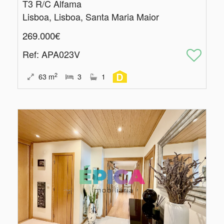
T3 R/C Alfama
Lisboa, Lisboa, Santa Maria Maior
269.000€
Ref
: APA023V
2
63
m
3
1