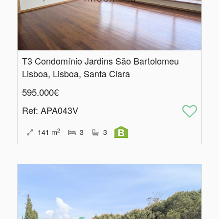
T3 Condomínio Jardins São Bartolomeu
Lisboa, Lisboa, Santa Clara
595.000€
Ref
: APA043V
2
141
m
3
3