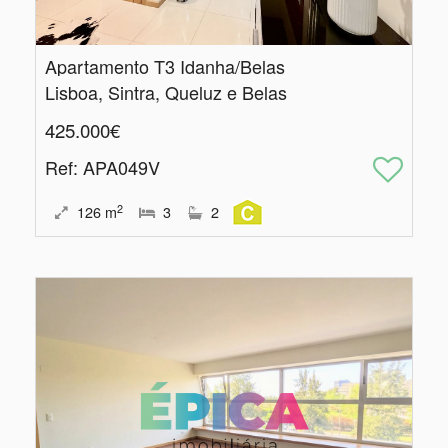
Apartamento T3 Idanha/Belas
Lisboa, Sintra, Queluz e Belas
425.000€
Ref
: APA049V
2
126
m
3
2