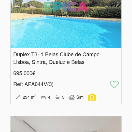
Duplex T3+1 Belas Clube de Campo
Lisboa, Sintra, Queluz e Belas
695.000€
Ref
: APA044V(3)
2
234
m
4
3
Sim