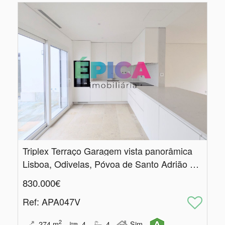
Triplex Terraço Garagem vista panorâmica
Lisboa, Odivelas, Póvoa de Santo Adrião e Olival Basto
830.000€
Ref
: APA047V
2
274
m
4
4
Sim