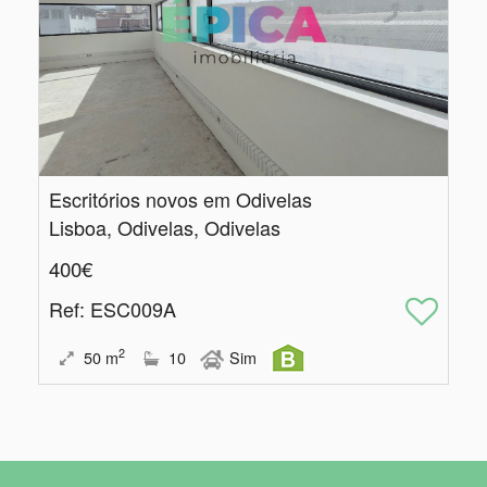
Escritórios novos em Odivelas
Lisboa, Odivelas, Odivelas
400€
Ref
: ESC009A
2
50
m
10
Sim