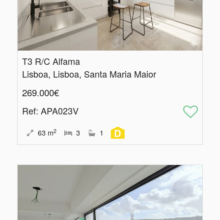
T3 R/C Alfama
Lisboa, Lisboa, Santa Maria Maior
269.000€
Ref
: APA023V
2
63
m
3
1