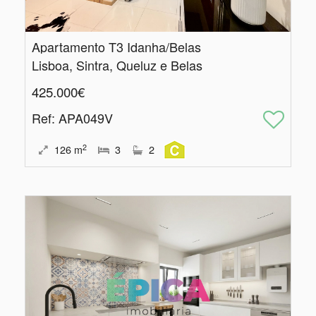
Apartamento T3 Idanha/Belas
Lisboa, Sintra, Queluz e Belas
425.000€
Ref
: APA049V
2
126
m
3
2