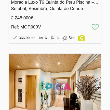
Moradia Luxo T6 Quinta do Peru Piscina – Condomínio Exclusivo Golfe
Setúbal, Sesimbra, Quinta do Conde
2.248.000€
Ref
: MOR009V
2
366.99
m
6
6
Sim