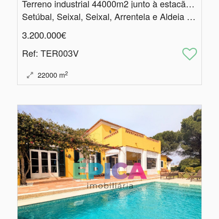
Terreno industrial 44000m2 junto à estacão de Coina
Setúbal, Seixal, Seixal, Arrentela e Aldeia de Paio Pires
3.200.000€
Ref
: TER003V
2
22000
m