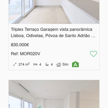
Triplex Terraço Garagem vista panorâmica
Lisboa, Odivelas, Póvoa de Santo Adrião e Olival Basto
830.000€
Ref
: MOR020V
2
274
m
4
4
Sim