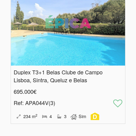
Duplex T3+1 Belas Clube de Campo
Lisboa, Sintra, Queluz e Belas
695.000€
Ref
: APA044V(3)
2
234
m
4
3
Sim