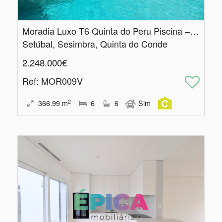
Moradia Luxo T6 Quinta do Peru Piscina – Condomínio Exclusivo Golfe
Setúbal, Sesimbra, Quinta do Conde
2.248.000€
Ref
: MOR009V
2
366.99
m
6
6
Sim