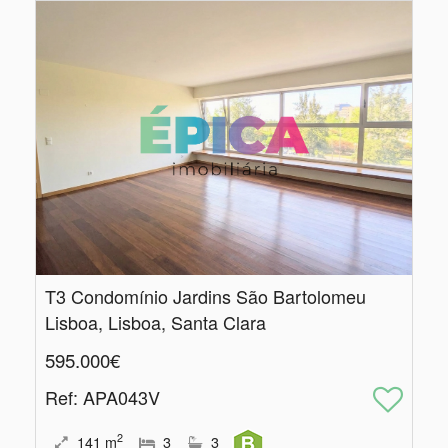
T3 Condomínio Jardins São Bartolomeu
Lisboa, Lisboa, Santa Clara
595.000€
Ref
: APA043V
2
141
m
3
3