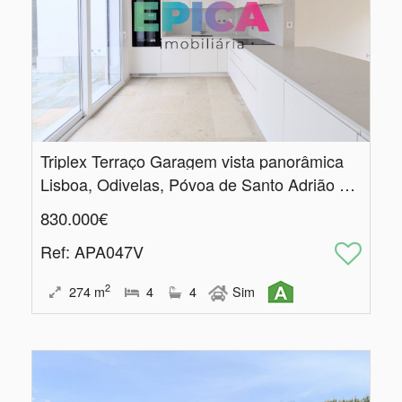
Triplex Terraço Garagem vista panorâmica
Lisboa, Odivelas, Póvoa de Santo Adrião e Olival Basto
830.000€
Ref
: APA047V
2
274
m
4
4
Sim