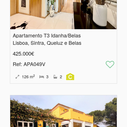
Apartamento T3 Idanha/Belas
Lisboa, Sintra, Queluz e Belas
425.000€
Ref
: APA049V
2
126
m
3
2