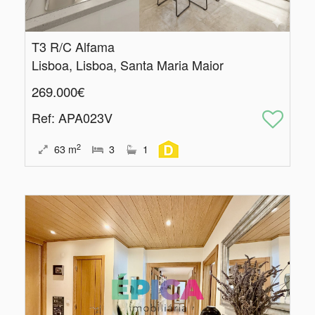
T3 R/C Alfama
Lisboa, Lisboa, Santa Maria Maior
269.000€
Ref
: APA023V
2
63
m
3
1