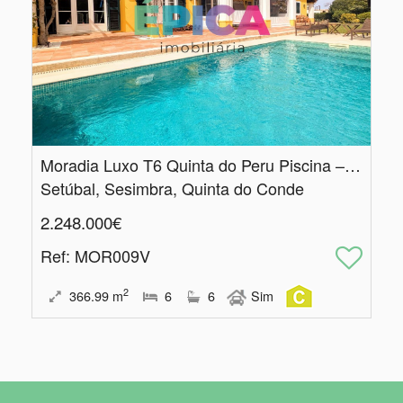
Moradia Luxo T6 Quinta do Peru Piscina – Condomínio Exclusivo Golfe
Setúbal, Sesimbra, Quinta do Conde
2.248.000€
Ref
: MOR009V
2
366.99
m
6
6
Sim