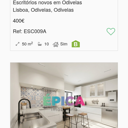
Escritórios novos em Odivelas
Lisboa, Odivelas, Odivelas
400€
Ref
: ESC009A
2
50
m
10
Sim