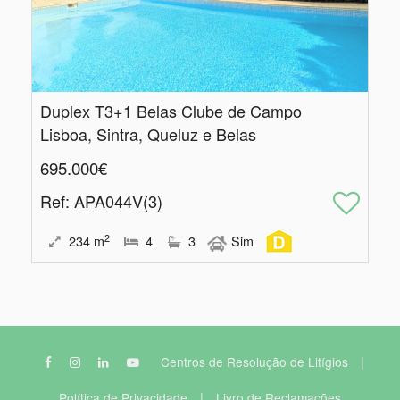
Duplex T3+1 Belas Clube de Campo
Lisboa, Sintra, Queluz e Belas
695.000€
Ref
: APA044V(3)
2
234
m
4
3
Sim
|
Centros de Resolução de Litígios
|
Política de Privacidade
Livro de Reclamações