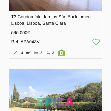
T3 Condomínio Jardins São Bartolomeu
Lisboa, Lisboa, Santa Clara
595.000€
Ref
: APA043V
2
141
m
3
3