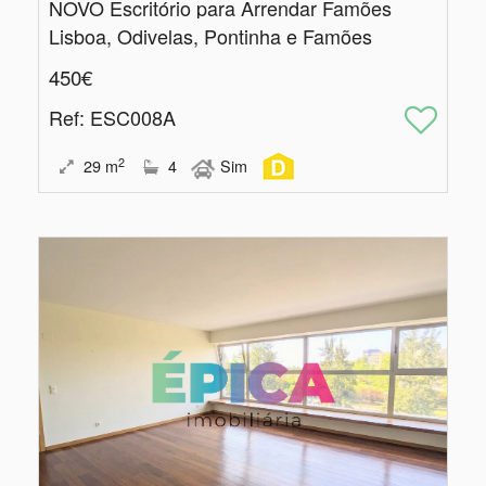
NOVO Escritório para Arrendar Famões
Lisboa, Odivelas, Pontinha e Famões
450€
Ref
: ESC008A
2
29
m
4
Sim