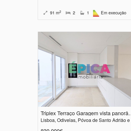
2
91
m
2
1
Em execução
Triplex Terraço Gara
830.000€