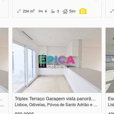
2
234
m
4
3
Sim
gem vista panorâmica
Triplex Terraço Garagem vista panorâmica
Es
Lisboa, Odivelas, Póvoa de Santo Adrião e Olival Basto
Lisboa, Odivelas, Póvoa de Santo Adrião e Olival Basto
Lis
830.000€
40