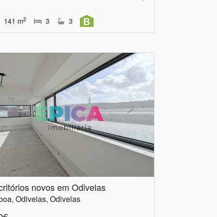
2
141
m
3
3
critórios novos em Odivelas
boa, Odivelas, Odivelas
0€