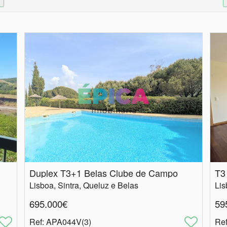
Duplex T3+1 Belas Clube de Campo
T3
Lisboa, Sintra, Queluz e Belas
Lis
695.000€
59
Ref
: APA044V(3)
Re