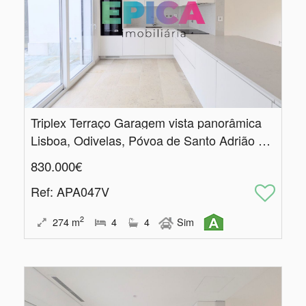
Triplex Terraço Garagem vista panorâmica
Lisboa, Odivelas, Póvoa de Santo Adrião e Olival Basto
830.000€
Ref
: APA047V
2
274
m
4
4
Sim