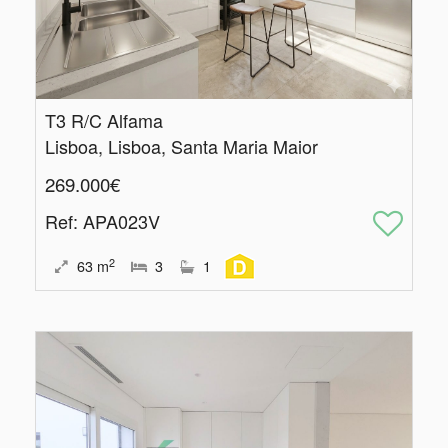
T3 R/C Alfama
Lisboa, Lisboa, Santa Maria Maior
269.000€
Ref
: APA023V
2
63
m
3
1