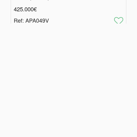
425.000€
Ref
: APA049V
2
126
m
3
2
|
Centros de Resolução de Litígios
|
Política de Privacidade
Livro de Reclamações
Épica Imobiliária,
PLATEIA AFINADA LDA. AMI: 24089
Website e CRM
Powered
©2026
Imobiliário
by