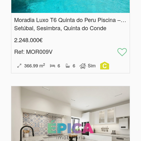
Moradia Luxo T6 Quinta do Peru Piscina – Condomínio Exclusivo Golfe
Setúbal, Sesimbra, Quinta do Conde
2.248.000€
Ref
: MOR009V
2
366.99
m
6
6
Sim