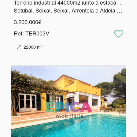
Terreno industrial 44000m2 junto à estacão de Coina
Setúbal, Seixal, Seixal, Arrentela e Aldeia de Paio Pires
3.200.000€
Ref
: TER003V
2
22000
m