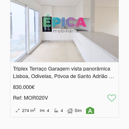
Triplex Terraço Garagem vista panorâmica
Lisboa, Odivelas, Póvoa de Santo Adrião e Olival Basto
830.000€
Ref
: MOR020V
2
274
m
4
4
Sim