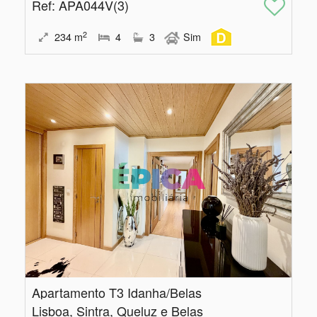
Ref
: APA044V(3)
2
234
m
4
3
Sim
Apartamento T3 Idanha/Belas
Lisboa, Sintra, Queluz e Belas