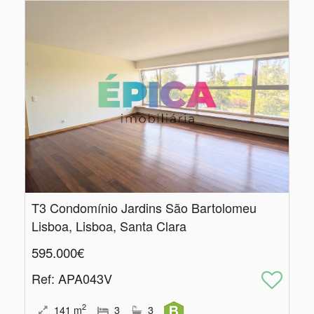
T3 Condomínio Jardins São Bartolomeu
Lisboa, Lisboa, Santa Clara
595.000€
Ref
: APA043V
2
141
m
3
3