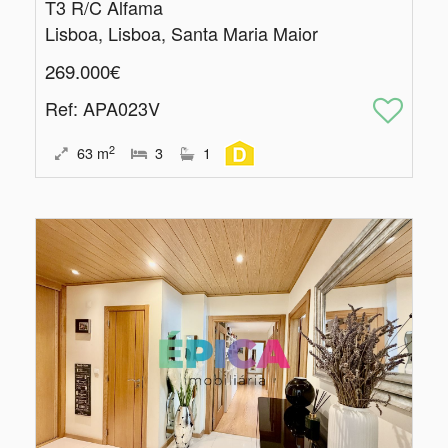
T3 R/C Alfama
Lisboa, Lisboa, Santa Maria Maior
269.000€
Ref
: APA023V
2
63
m
3
1