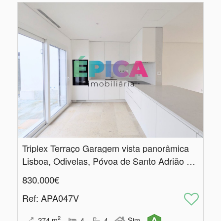
Triplex Terraço Garagem vista panorâmica
Lisboa, Odivelas, Póvoa de Santo Adrião e Olival Basto
830.000€
Ref
: APA047V
2
274
m
4
4
Sim