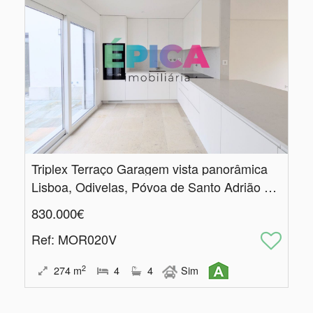
Triplex Terraço Garagem vista panorâmica
Lisboa, Odivelas, Póvoa de Santo Adrião e Olival Basto
830.000€
Ref
: MOR020V
2
274
m
4
4
Sim