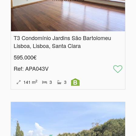
T3 Condomínio Jardins São Bartolomeu
Lisboa, Lisboa, Santa Clara
595.000€
Ref
: APA043V
2
141
m
3
3