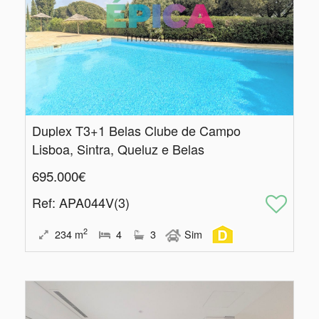
Duplex T3+1 Belas Clube de Campo
Lisboa, Sintra, Queluz e Belas
695.000€
Ref
: APA044V(3)
2
234
m
4
3
Sim