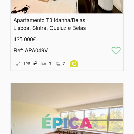
Apartamento T3 Idanha/Belas
Lisboa, Sintra, Queluz e Belas
425.000€
Ref
: APA049V
2
126
m
3
2