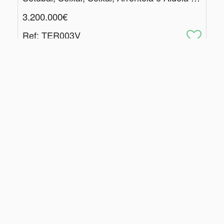
3.200.000€
Ref
: TER003V
2
22000
m
|
Centros de Resolução de Litígios
|
Política de Privacidade
Livro de Reclamações
Épica Imobiliária,
PLATEIA AFINADA LDA. AMI: 24089
Website e CRM
Powered
©2026
Imobiliário
by