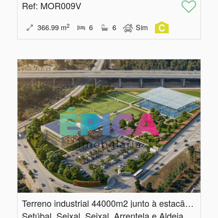
Ref
: MOR009V
2
366.99
m
6
6
Sim
Terreno industrial 44000m2 junto à estacão de Coina
Setúbal, Seixal, Seixal, Arrentela e Aldeia de Paio Pires