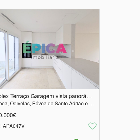
Triplex Terraço Garagem vista panorâmica
Lisboa, Odivelas, Póvoa de Santo Adrião e Olival Basto
0.000€
f
: APA047V