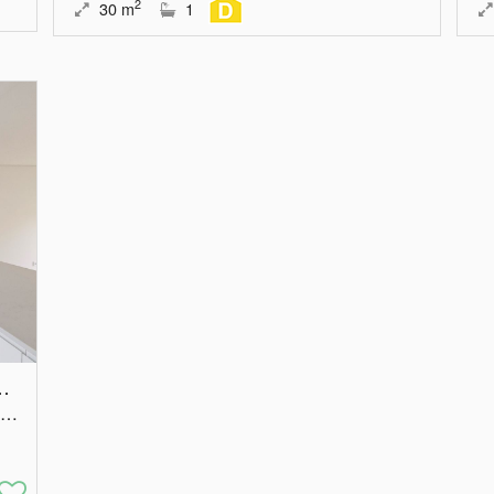
2
30
m
1
gem vista panorâmica
Lisboa, Odivelas, Póvoa de Santo Adrião e Olival Basto