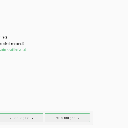
9190
 móvel nacional)
imobiliaria.pt
12 por página
Mais antigos