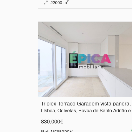
2
22000
m
Triplex Terraço Gara
830.000€
Ref
: MOR020V