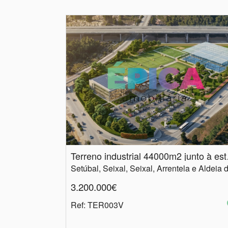
Terreno 
3.200.000€
Ref
: TER003V