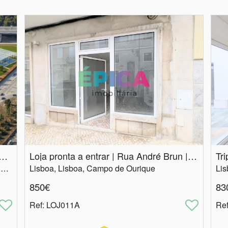
industrial 44000m2 junto à estacão de Coina
Loja pronta a entrar | Rua André Brun | Campo de Ourique
Setúbal, Seixal, Seixal, Arrentela e Aldeia de Paio Pires
Lisboa, Lisboa, Campo de Ourique
850€
83
Ref
: LOJ011A
Re