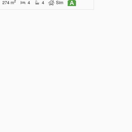
2
274
m
4
4
Sim